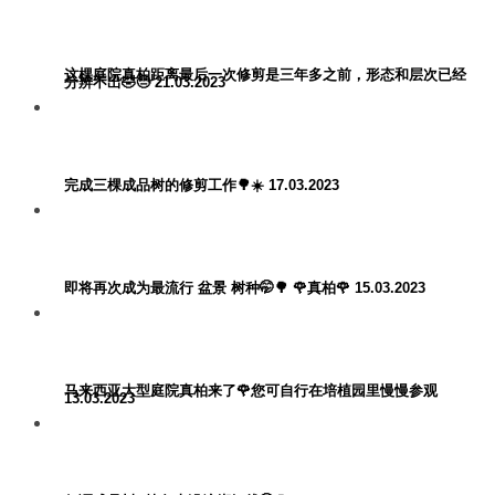
这棵庭院真柏距离最后一次修剪是三年多之前，形态和层次已经
分辨不出🤣😓 21.03.2023
完成三棵成品树的修剪工作🌳☀️ 17.03.2023
即将再次成为最流行 盆景 树种🤭🌳 🌹真柏🌹 15.03.2023
马来西亚大型庭院真柏来了🌹您可自行在培植园里慢慢参观
13.03.2023