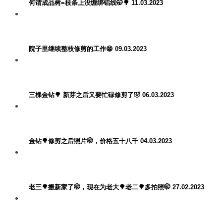
何谓成品树=枝条上没缠绑铝线🤭🌳 11.03.2023
院子里继续整枝修剪的工作😁 09.03.2023
三棵金钻🌳 新芽之后又要忙碌修剪了🤣 06.03.2023
金钻🌳修剪之后照片🤭，价格五十八千 04.03.2023
老三🌳搬新家了🤭，现在为老大🌳老二🌳多拍照🤭 27.02.2023