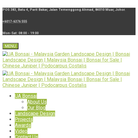
POS 383, Batu 4, Parit Bakar, Jalan Temenggong Ahmad, 84010 Muar, Johor.
+6017-6376 555
Mon-Sat: 08:00 - 19:00
MENU
UA Bonsai
About Us
Our Blog
Landscape Design
Projects
Awards
Video
Contact Us