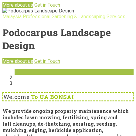
More about us
Get in Touch
Malaysia Professional Gardening & Landscaping Services
Podocarpus Landscape
Design
More about us
Get in Touch
Welcome
To UA BONSAI
We provide ongoing property maintenance which
includes lawn mowing, fertilizing, spring and
fall cleanups, de-thatching, aerating, seeding,
mulching, edging, herbicide application,