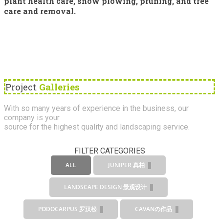
plant health care, snow plowing, pruning, and tree
care and removal.
Project
Galleries
With so many years of experience in the business, our
company is your
source for the highest quality and landscaping service.
FILTER CATEGORIES
ALL
JUNIPER 真柏
LANDSCAPE DESIGN 景观设计
PODOCARPUS 罗汉松
CAVANの作品