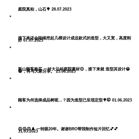
庭院真柏，山石🌳 28.07.2023
接下来还会陆续挖起几棵设计成这款式的造型，大又宽，高度刚
好 07.07.2023
新山顾客购买 一对大兰屿庭院素材😊，接下来就 造型其设计😁
😁，再与大家分享。 25.06.2023
顾客为何选择成品树呢…？因为造型已呈现定型🌳🤭 01.06.2023
😍😍😍🌲 一转眼20年。谢谢BRO帮我制作短片回忆💕💕
31.03.2023