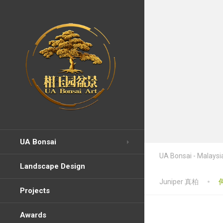
UA Bonsai
UA Bonsai - Malaysia
Landscape Design
Juniper 真柏
Projects
Awards