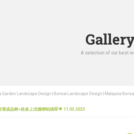
Galler
A selection of our best w
 Garden Landscape Design | Bonsai Landscape Design | Malaysia Bonsai |
何谓成品树=枝条上没缠绑铝线🤭🌳 11.03.2023