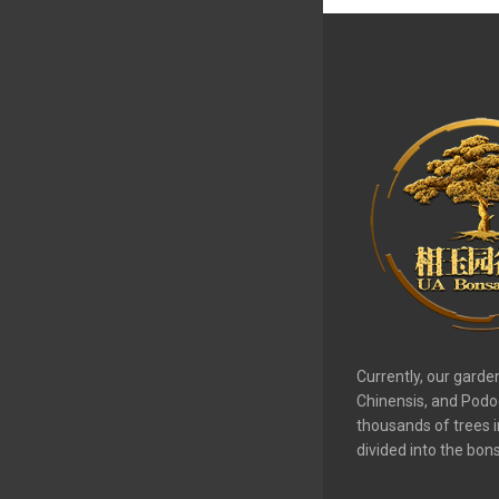
Currently, our garde
Chinensis, and Podo
thousands of trees i
divided into the bon