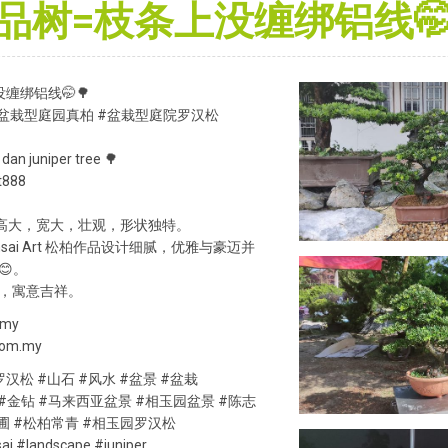
树=枝条上没缠绑铝线🤭🌳 1
缠绑铝线🤭🌳
 #盆栽型庭园真柏 #盆栽型庭院罗汉松
dan juniper tree 🌳
t888
🌳高大，宽大，壮观，形状独特。
Bonsai Art 松柏作品设计细腻，优雅与豪迈并
😊。
，寓意吉祥。
.my
com.my
罗汉松 #山石 #风水 #盆景 #盆栽
#金钻 #马来西亚盆景 #相玉园盆景 #陈志
花圃 #松柏常青 #相玉园罗汉松
ai #landscape #juniper