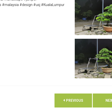
s #malaysia #design #usj #KualaLumpur
PREVIOUS
NE