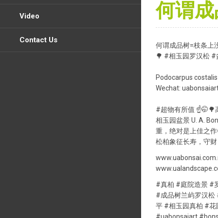
何谓成品
Video
Contact Us
何谓成品树=枝条上没
🌳 #相玉园罗汉松
Podocarpus costalis 
Wechat: uabonsaiar
#超物有所值 ☝️
相玉园盆景 U. A. 
重，绝对是上佳之作
松柏象征长寿，守财
www.uabonsai.com
www.ualandscape.
#真柏 #庭院造景 #
#成品树兰屿罗汉松 
平 #相玉园真柏 #
#uabonsaiart #bons