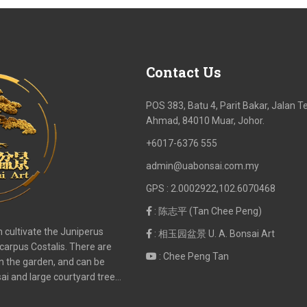
Contact
Us
POS 383, Batu 4, Parit Bakar, Jalan
Ahmad, 84010 Muar, Johor.
+6017-6376 555
admin@uabonsai.com.my
GPS : 2.0002922,102.6070468
: 陈志平 (Tan Chee Peng)
n cultivate the Juniperus
: 相玉园盆景 U. A. Bonsai Art
carpus Costalis. There are
: Chee Peng Tan
n the garden, and can be
sai and large courtyard tree…