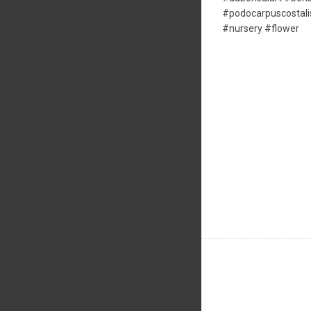
#podocarpuscostali
#nursery #flower