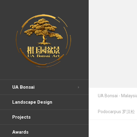
UA Bonsai
UA Bonsai - Malaysia
Landscape Design
Podocarpus 罗汉松
Projects
Awards