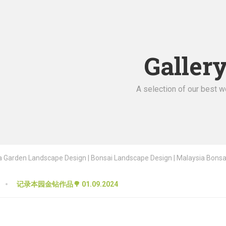
Galler
A selection of our best w
 Garden Landscape Design | Bonsai Landscape Design | Malaysia Bonsai |
记录本园金钻作品🌳 01.09.2024