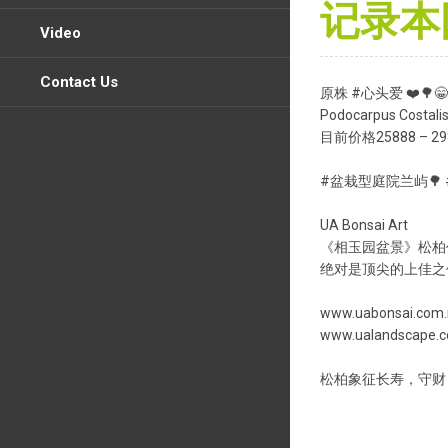
记录本园
Video
Contact Us
原株 #心头爱 ❤️🌳😁
Podocarpus Costal
目前价格25888 – 29
#盆栽型庭院兰屿🌳
UA Bonsai Art
《相玉园盆景》松柏
绝对是顶尖的上佳之
www.uabonsai.com
www.ualandscape.
松柏象征长寿，守财