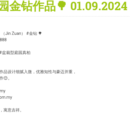
金钻作品🌳 01.09.2024
is （Jin Zuan） #金钻 🌳
888
 #盆栽型庭园真柏
作品设计细腻入微，优雅知性与豪迈并重，
作😊。
.my
com.my
，寓意吉祥。