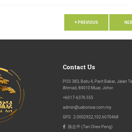
PREVIOUS
NE
Contact
Us
POS 383, Batu 4, Parit Bakar, Jalan
Ahmad, 84010 Muar, Johor.
+6017-6376 555
admin@uabonsai.com.my
GPS : 2.0002922,102.6070468
: 陈志平 (Tan Chee Peng)