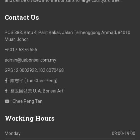
and can be divided into the bonsai and large courtyard tree…
Contact
Us
POS 383, Batu 4, Parit Bakar, Jalan Temenggong Ahmad, 84010
Muar, Johor.
+6017-6376 555
admin@uabonsai.com.my
GPS : 2.0002922,102.6070468
: 陈志平 (Tan Chee Peng)
: 相玉园盆景 U. A. Bonsai Art
: Chee Peng Tan
Working
Hours
Monday
08:00-19:00