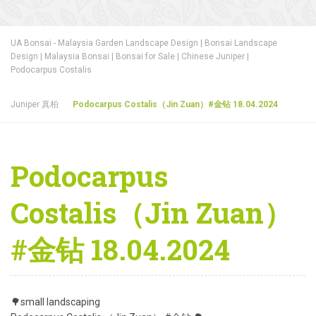
UA Bonsai - Malaysia Garden Landscape Design | Bonsai Landscape
Design | Malaysia Bonsai | Bonsai for Sale | Chinese Juniper |
Podocarpus Costalis
Juniper 真柏
Podocarpus Costalis（Jin Zuan）#金钻 18.04.2024
Podocarpus
Costalis（Jin Zuan）
#金钻 18.04.2024
🌳small landscaping