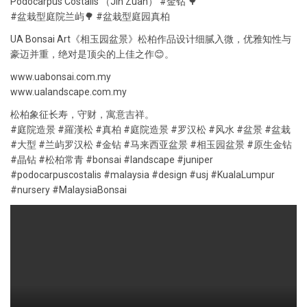
Podocarpus Costalis （Jin Zuan） #金钻 🌳
#盆栽型庭院兰屿🌳 #盆栽型庭园真柏
UA Bonsai Art《相玉园盆景》松柏作品设计细腻入微，优雅知性与
豪迈并重，绝对是顶尖的上佳之作😊。
www.uabonsai.com.my
www.ualandscape.com.my
松柏象征长寿，守财，寓意吉祥。
#庭院造景 #羅漢松 #真柏 #庭院造景 #罗汉松 #风水 #盆景 #盆栽
#大型 #兰屿罗汉松 #金钻 #马来西亚盆景 #相玉园盆景 #原生金钻
#晶钻 #松柏常青 #bonsai #landscape #juniper
#podocarpuscostalis #malaysia #design #usj #KualaLumpur
#nursery #MalaysiaBonsai